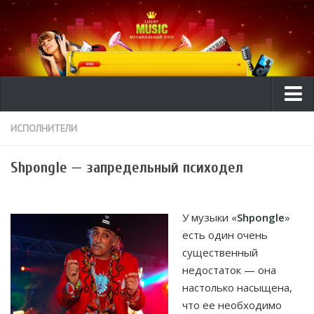
Ликбез
ИСПОЛНИТЕЛИ
ТехГид
Shpongle — запредельный психодел
Видео
Рецензии
У музыки «
Shpongle
»
Интересное
есть один очень
существенный
Исполнители
недостаток — она
Новости музыки
настолько насыщена,
что ее необходимо