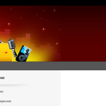
ки
ео
ересное