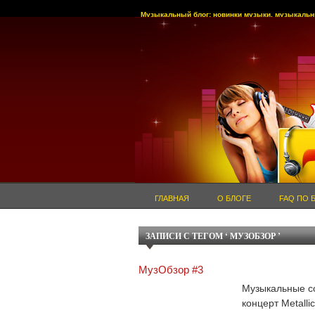
Музыкальный блог: новинки музыки, музыкальн
ГЛАВНАЯ
О БЛОГЕ
FAQ ПО 
ЗАПИСИ С ТЕГОМ ‘ МУЗОБЗОР ’
МузОбзор #3
Музыкальные с
концерт Metall