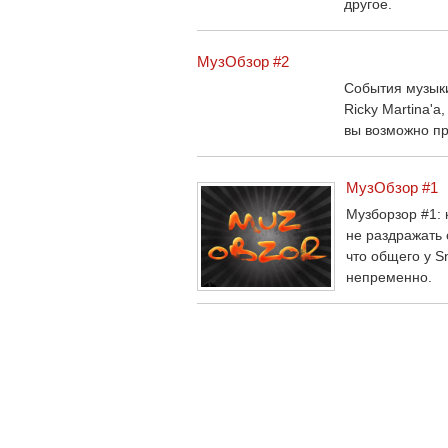
другое.
МузОбзор #2
События музыки
Ricky Martina'a
вы возможно пр
МузОбзор #1
Музборзор #1: 
не раздражать 
что общего у S
непременно.