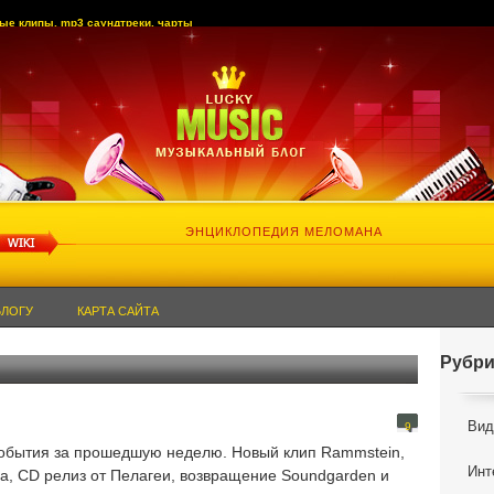
ые клипы, mp3 саундтреки, чарты
ЭНЦИКЛОПЕДИЯ МЕЛОМАНА
БЛОГУ
КАРТА САЙТА
Рубри
Вид
9
обытия за прошедшую неделю. Новый клип Rammstein,
Инт
ica, CD релиз от Пелагеи, возвращение Soundgarden и