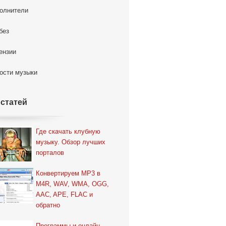
олнители
без
ензии
ости музыки
 статей
Где скачать клубную
музыку. Обзор лучших
порталов
Конвертируем MP3 в
M4R, WAV, WMA, OGG,
AAC, APE, FLAC и
обратно
Программы и онлайн