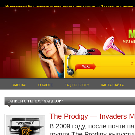
Музыкальный блог: новинки музыки, музыкальные клипы, mp3 саундтреки, чарты
Э
ГЛАВНАЯ
О БЛОГЕ
FAQ ПО БЛОГУ
КАРТА САЙТА
ЗАПИСИ С ТЕГОМ ‘ ХАРДКОР ’
The Prodigy — Invaders M
В 2009 году, после почти п
группа The Prodigy выпуст