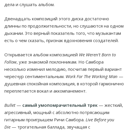
дела и слушать альбом.
Двенадцать композиций этого диска достаточно
длинны по продолжительности, но слушаются на одном
дыхании. Это верный показатель того, что музыкантам
есть о чем сказать, признак вдохновения создателей.
Открывается альбом композицией
We Weren’t Born to
Follow
, уже знакомой поклонникам. Но Самбора
несколько изменил мелодию, посчитав первый вариант
чересчур сентиментальным.
Work For The Working Man
—
душевная спокойная композиция, в которой гармонично
переплетается вокал и аккомпанемент.
Bullet
—
самый умопомрачительный трек
— жесткий,
агрессивный, мощный с абсолютно потрясающим
гитарным проигрышем Ричи Самбора.
Live Before you
Die
— трогательная баллада, звучащая с