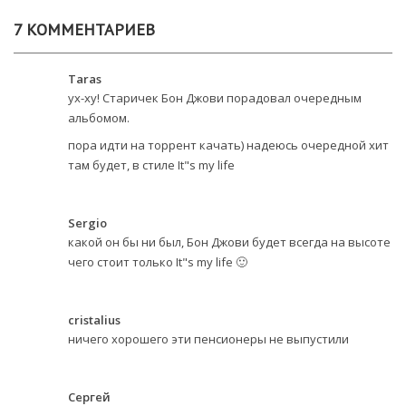
7 КОММЕНТАРИЕВ
Taras
ух-ху! Старичек Бон Джови порадовал очередным
альбомом.
пора идти на торрент качать) надеюсь очередной хит
там будет, в стиле It"s my life
Sergio
какой он бы ни был, Бон Джови будет всегда на высоте
чего стоит только It"s my life 🙂
cristalius
ничего хорошего эти пенсионеры не выпустили
Сергей