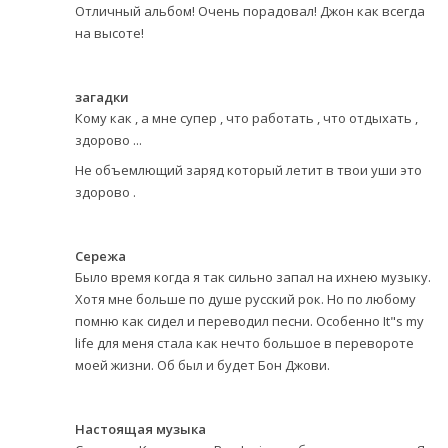
Отличный альбом! Очень порадовал! Джон как всегда
на высоте!
загадки
Кому как , а мне супер , что работать , что отдыхать ,
здорово ...
Не объемлющий заряд который летит в твои уши это
здорово .
Сережа
Было время когда я так сильно запал на ихнею музыку.
Хотя мне больше по душе русский рок. Но по любому
помню как сидел и переводил песни. Особенно It"s my
life для меня стала как нечто большое в перевороте
моей жизни. Об был и будет Бон Джови.
Настоящая музыка