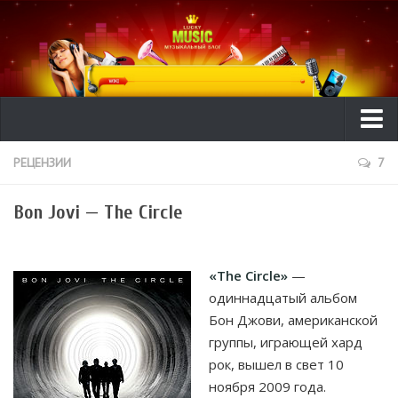
Ликбез
РЕЦЕНЗИИ
7
ТехГид
Bon Jovi — The Circle
Видео
Рецензии
«The Circle»
—
Интересное
одиннадцатый альбом
Бон Джови, американской
Исполнители
группы, играющей хард
Новости музыки
рок, вышел в свет 10
ноября 2009 года.