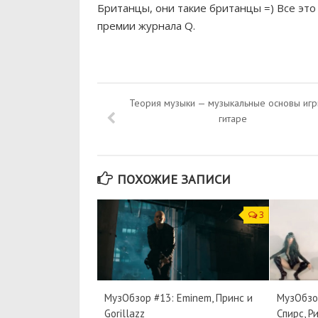
Британцы, они такие британцы =) Все это
премии журнала Q.
Теория музыки — музыкальные основы игр
гитаре
ПОХОЖИЕ ЗАПИСИ
3
МузОбзор #13: Eminem, Принс и
МузОбзор
Gorillazz
Спирс, Р