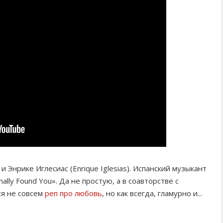
Энрике Иглесиас (Enrique Iglesias). Испанский музыкант
lly Found You». Да не простую, а в соавторстве с
я не совсем
реп про любовь
, но как всегда, гламурно и...