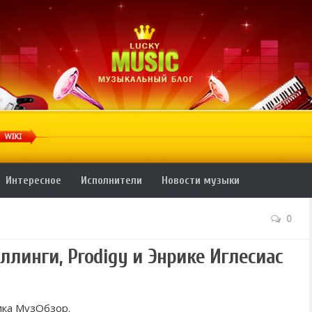
Интересное
Исполнители
Новости музыки
0
ллинги, Prodigy и Энрике Иглесиас
ика МузОбзор.