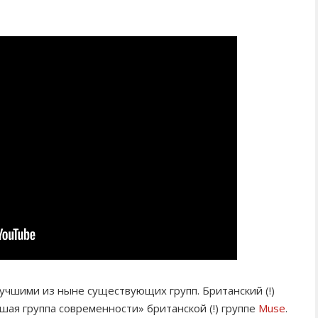
учшими из ныне существующих групп. Британский (!)
ая группа современности» британской (!) группе
Muse
.