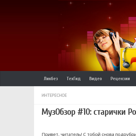
Ликбез
ТехГид
Видео
Рецензии
ИНТЕРЕСНОЕ
МузОбзор #10: старички Ро
Привет, читатель! С тобой снова подрубр