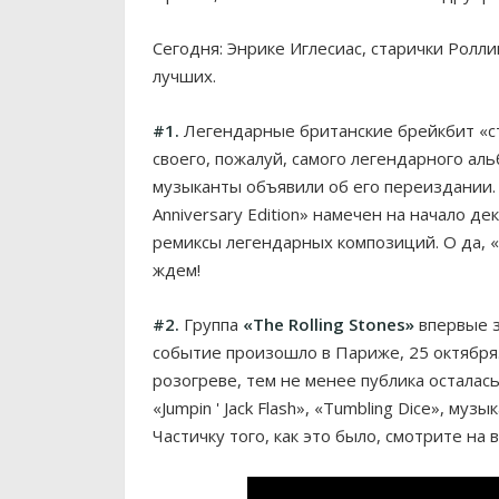
Сегодня: Энрике Иглесиас, старички Роллин
лучших.
#1.
Легендарные британские брейкбит «ст
своего, пожалуй, самого легендарного ал
музыканты объявили об его переиздании. 
Anniversary Edition» намечен на начало д
ремиксы легендарных композиций. О да, «
ждем!
#2.
Группа
«The Rolling Stones»
впервые з
событие произошло в Париже, 25 октября.
розогреве, тем не менее публика осталас
«Jumpin ' Jack Flash», «Tumbling Dice», м
Частичку того, как это было, смотрите на 