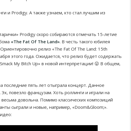
ги и Prodigy. А также узнаем, кто стал лучшим из
арички» Prodigy скоро собираются отмечать 15-летие
ьбома
«The Fat Of The Land»
. В честь такого юбилея
Ориентировочно релиз «The Fat Of The Land: 15th
екабря этого года. Ожидается, что релиз будет содержать
Smack My Bitch Up» в новой интерпретации! 😛 В общем,
а последние пять лет отыграла концерт. Данное
 Эх, повезло французам. Хоть роллинги и играли на
ь весьма довольна. Помимо классических композиций
узыканты сыграли и новые, например, «Doom&Gloom;».
видео: