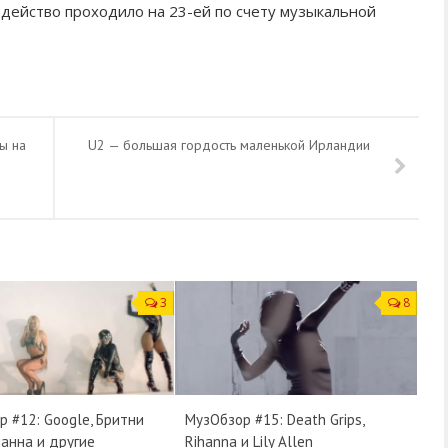
 действо проходило на 23-ей по счету музыкальной
ы на
U2 — большая гордость маленькой Ирландии
3
8
 #12: Google, Бритни
МузОбзор #15: Death Grips,
ианна и другие
Rihanna и Lily Allen