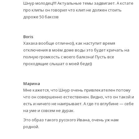
Шнур молодец!!!! Актуальные темы задвигает. А кстате
про клипы он говорил что клип не должен стоить
дороже 50 баксов
Boris
Хахаха вообще отлично)), как наступит время
отключения в моём доме воды это будет кричать на
полную громкость с моего балкона! Пусть все
проходящие слышат о моей беде))
Марина
Мне кажется, что Шнур очень привлекателен потому
что он совершенно естественен. Видно, что он такой и
есть и ничего не наигрывает. А где-то вглубине — себе
на уме и совсем не дурак.
Это образ такого русского Ивана, очень уж нам
родной.