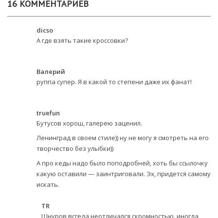
16 КОММЕНТАРИЕВ
dicso
А где взять такие кроссовки?
Валерий
руппа супер. Я в какой то степени даже их фанат!
truefun
Бутусов хорош, галерею заценил.
Ленинград в своем стиле)) ну не могу я смотреть на его
творчество без улыбки))
А про кеды надо было поподробней, хоть бы ссылочку
какую оставили — заинтриговали. Эх, придется самому
искать.
ТR
Шнуров всгеда неотличался скромностью. иногда