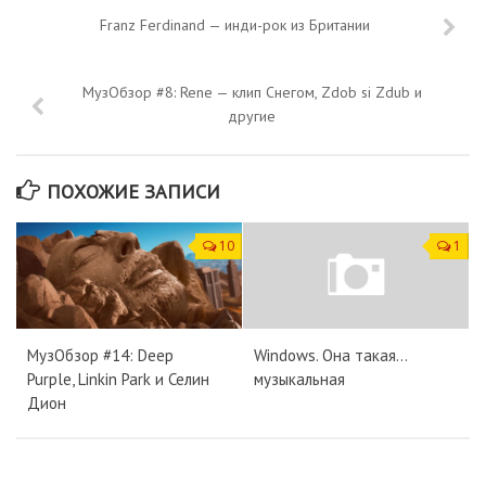
Franz Ferdinand — инди-рок из Британии
МузОбзор #8: Rene — клип Снегом, Zdob si Zdub и
другие
ПОХОЖИЕ ЗАПИСИ
10
1
МузОбзор #14: Deep
Windows. Она такая...
Purple, Linkin Park и Селин
музыкальная
Дион