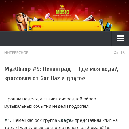
Ликбез
ИНТЕРЕСНОЕ
16
ТехГид
МузОбзор #9: Ленинград — Где моя вода?,
Видео
кроссовки от Gorillaz и другое
Рецензии
Интересное
Прошла неделя, а значит очередной обзор
Исполнители
музыкальных событий недели подоспел.
Новости музыки
#1.
Немецкая рок-группа
«Rage»
представила клип на
трек «Twenty one» со своего нового альбома «21».