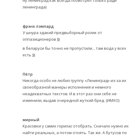
ну ленинград как всегда.посмотрел только ради
ленинграда)
фрэнк лэмпард
У шнура эдакий предвыборный ролик от
оппазиционеров )))
в беларуси бы точно не пропустили... там вода у всех
есть )))
Пётр
Никогда особо не любил группу «Ленинград» из-за их
своеобразной манеры исполнения и немного
неадекватных текстов. И в этот раз они себе не
изменили, выдав очередной жуткий бред. (ИМХО)
мирный
Красовки у самих горилас отобрать. Сначало нужно их
найти реальных, а потом отнять. Так же. А бутусов по