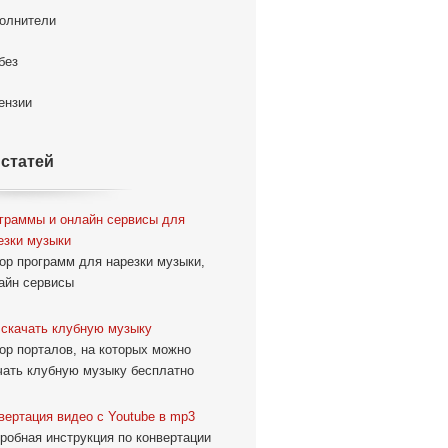
олнители
без
ензии
 статей
граммы и онлайн сервисы для
езки музыки
ор программ для нарезки музыки,
айн сервисы
 скачать клубную музыку
ор порталов, на которых можно
чать клубную музыку бесплатно
вертация видео с Youtube в mp3
робная инструкция по конвертации