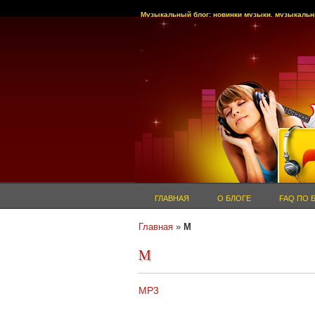
Музыкальный блог: новинки музыки, музыкальн
ГЛАВНАЯ
О БЛОГЕ
FAQ ПО 
Главная
»
M
M
MP3