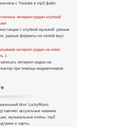
еоклипа с Youtube в mp3 файл
отличных интернет-радио клубной
ыки
иостанции с клубной музыкой: разные
ли, разные форматы на любой вкус
исываем интернет-радио на комп.
ть 1
 записать интернет-радио на
пьютер при помощи медиаплееров
ге
ыкальный блог LuckyMusic
дставляет актуальные новинки
ыки, музыкальные клипы, mp3
ндтреки и чарты.