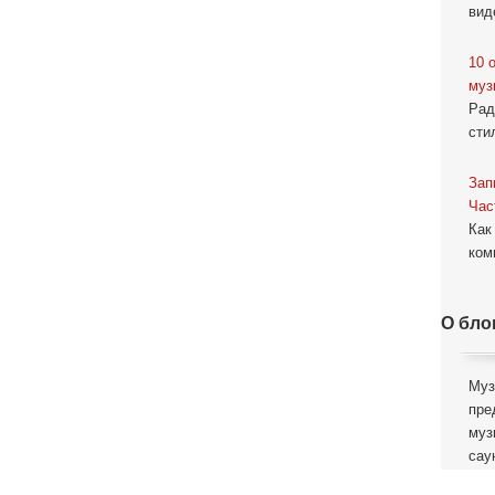
вид
10 
муз
Рад
сти
Зап
Час
Как
ком
О бло
Муз
пре
муз
сау