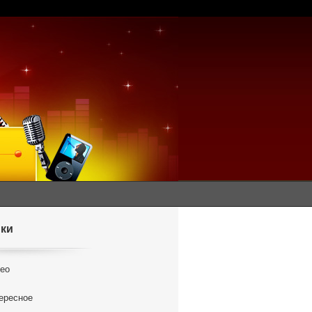
ки
ео
ересное