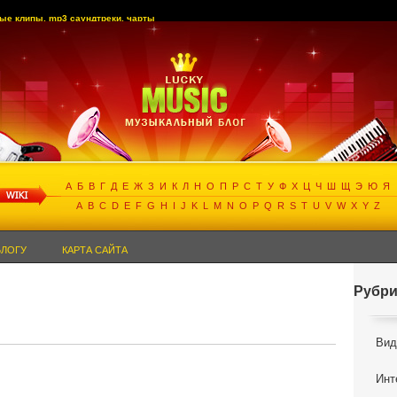
ые клипы, mp3 саундтреки, чарты
A
Б
В
Г
Д
Е
Ж
З
И
К
Л
Н
О
П
Р
С
Т
У
Ф
Х
Ц
Ч
Ш
Щ
Э
Ю
Я
A
B
C
D
E
F
G
H
I
J
K
L
M
N
O
P
Q
R
S
T
U
V
W
X
Y
Z
БЛОГУ
КАРТА САЙТА
Рубри
Вид
Инт