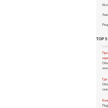
Исп
Лик
Рец
TOP 5
Про
нар
Обз
онл
Где
Обз
ска
Кон
Под