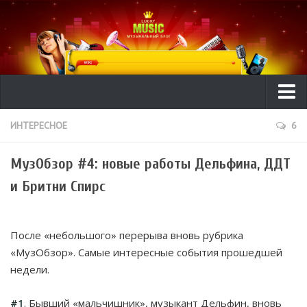
Ликбез
ИНТЕРЕСНОЕ
6
ТехГид
МузОбзор #4: новые работы Дельфина, ДДТ
Видео
и Бритни Спирс
Рецензии
Интересное
После «небольшого» перерыва вновь рубрика
Исполнители
«МузОбзор». Самые интересные события прошедшей
недели.
Новости музыки
#1
. Бывший «мальчишник», музыкант Дельфин, вновь