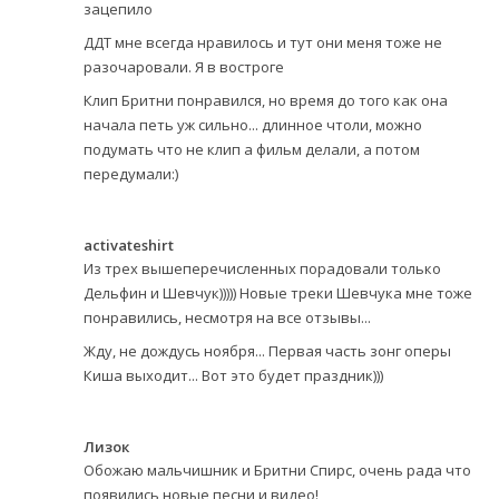
зацепило
ДДТ мне всегда нравилось и тут они меня тоже не
разочаровали. Я в востроге
Клип Бритни понравился, но время до того как она
начала петь уж сильно... длинное чтоли, можно
подумать что не клип а фильм делали, а потом
передумали:)
activateshirt
Из трех вышеперечисленных порадовали только
Дельфин и Шевчук))))) Новые треки Шевчука мне тоже
понравились, несмотря на все отзывы...
Жду, не дождусь ноября... Первая часть зонг оперы
Киша выходит... Вот это будет праздник)))
Лизок
Обожаю мальчишник и Бритни Спирс, очень рада что
появились новые песни и видео!