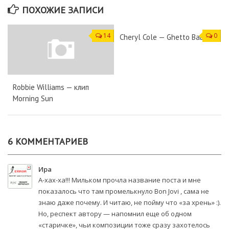
ПОХОЖИЕ ЗАПИСИ
14
0
Cheryl Cole — Ghetto Baby
Robbie Williams — клип
Morning Sun
6 КОММЕНТАРИЕВ
Ира
А-хах-ха!!! Мильком прочла название поста и мне
показалось что там промелькнуло Bon Jovi , сама не
знаю даже почему. И читаю, не пойму что «за хрень» :).
Но, респект автору — напомнил еще об одном
«старичке», чьи композиции тоже сразу захотелось