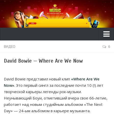
Ликбез
ВИДЕО
6
ТехГид
David Bowie — Where Are We Now
Видео
Рецензии
David Bowie представил новый клип
«Where Are We
Интересное
Now»
. Это первый сингл за последние почти 10 (!) лет
творческой карьеры легенды рок-музыки.
Исполнители
Неунывающий Боуи, отметивший вчера свое 66-летие,
Новости музыки
работает над новым студийным альбомом «The Next
Day» — 24-ым альбомом в карьере музыканта.