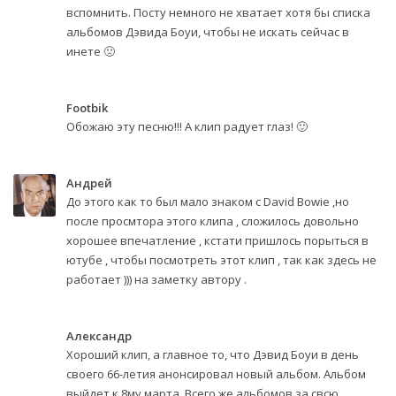
вспомнить. Посту немного не хватает хотя бы списка
альбомов Дэвида Боуи, чтобы не искать сейчас в
инете 🙁
Footbik
Обожаю эту песню!!! А клип радует глаз! 🙂
Андрей
До этого как то был мало знаком с David Bowie ,но
после просмтора этого клипа , сложилось довольно
хорошее впечатление , кстати пришлось порыться в
ютубе , чтобы посмотреть этот клип , так как здесь не
работает ))) на заметку автору .
Александр
Хороший клип, а главное то, что Дэвид Боуи в день
своего 66-летия анонсировал новый альбом. Альбом
выйдет к 8му марта. Всего же альбомов за свсю